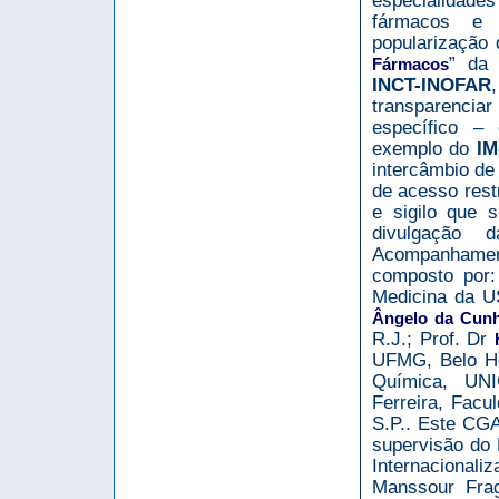
especialidade
fármacos e 
popularização 
” da 
Fármacos
INCT-INOFAR
transparenciar 
específico –
exemplo do
IM
intercâmbio de
de acesso restr
e sigilo que 
divulgação
Acompanham
composto por:
Medicina da US
Ângelo da Cunh
R.J.; Prof. Dr
UFMG, Belo Ho
Química, UNI
Ferreira, Facu
S.P.. Este CGA
supervisão do 
Internacionaliz
Manssour Frag