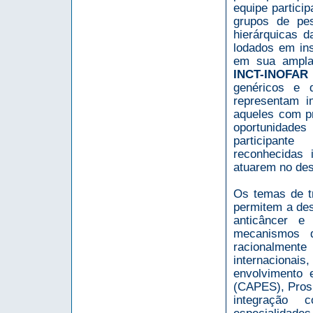
equipe partici
grupos de pe
hierárquicas 
lodados em ins
em sua ampla 
INCT-INOFAR
genéricos e 
representam 
aqueles com pr
oportunidades
participante
reconhecidas 
atuarem no des
Os temas de t
permitem a des
anticâncer e 
mecanismos d
racionalmen
internaciona
envolvimento 
(CAPES), Pros
integração 