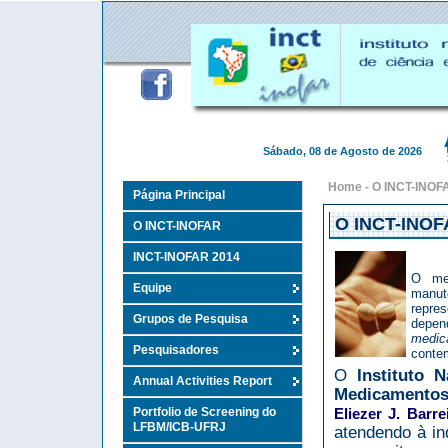
Sábado, 08 de Agosto de 2026
Home
-
O INCT-INOF
Página Principal
O INCT-INO
O INCT-INOFAR
INCT-INOFAR 2014
O med
Equipe
manu
repres
Grupos de Pesquisa
depen
medic
Pesquisadores
contem
O
Instituto N
Annual Activities Report
Medicamento
Portfolio de Screening do
Eliezer J. Barre
LFBM/ICB-UFRJ
atendendo à in