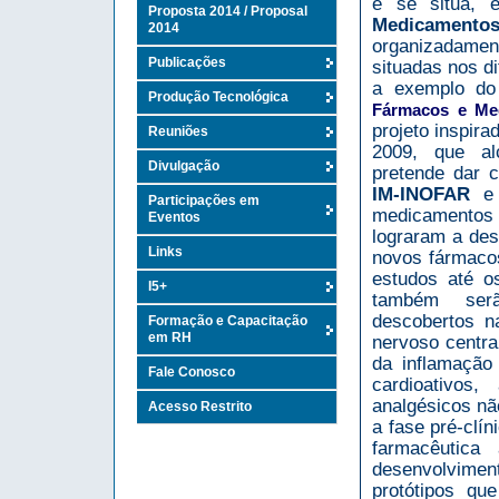
e se situa, e
Proposta 2014 / Proposal
Medicamento
2014
organizadamen
Publicações
situadas nos di
a exemplo d
Produção Tecnológica
Fármacos e Me
projeto inspira
Reuniões
2009, que al
Divulgação
pretende dar c
IM-INOFAR
e 
Participações em
medicamentos 
Eventos
lograram a des
Links
novos fármacos
estudos até o
I5+
também serã
descobertos n
Formação e Capacitação
em RH
nervoso centra
da inflamação 
Fale Conosco
cardioativos, 
analgésicos nã
Acesso Restrito
a fase pré-clí
farmacêutica
desenvolvime
protótipos qu