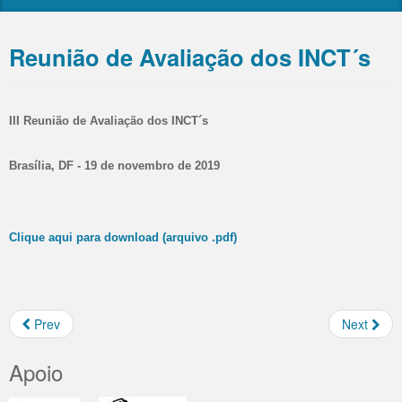
Webnários INOFAR
Formulários
Submissão de Novos Subprojetos e Pedidos de
Reunião de Avaliação dos INCT´s
Suplementação de Recursos
III Reunião de Avaliação dos INCT´s
Brasília, DF - 19 de novembro de 2019
Clique aqui para download (arquivo .pdf)
Prev
Next
Apoio