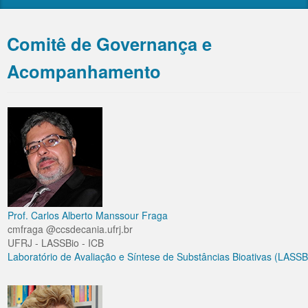
Webnários INOFAR
Formulários
Submissão de Novos Subprojetos e Pedidos de
Comitê de Governança e
Suplementação de Recursos
Acompanhamento
Prof. Carlos Alberto Manssour Fraga
cmfraga @ccsdecania.ufrj.br
UFRJ - LASSBio - ICB
Laboratório de Avaliação e Síntese de Substâncias Bioativas (LASSB