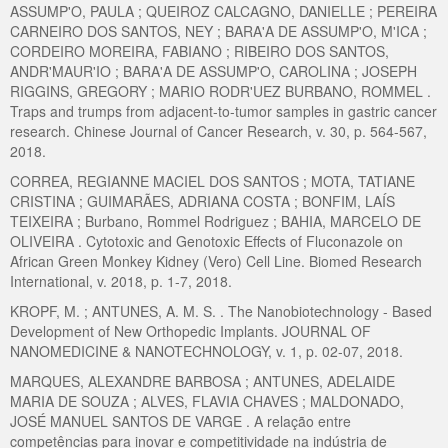
ASSUMP'O, PAULA ; QUEIROZ CALCAGNO, DANIELLE ; PEREIRA
CARNEIRO DOS SANTOS, NEY ; BARA'A DE ASSUMP'O, M'ICA ;
CORDEIRO MOREIRA, FABIANO ; RIBEIRO DOS SANTOS,
ANDR'MAUR'IO ; BARA'A DE ASSUMP'O, CAROLINA ; JOSEPH
RIGGINS, GREGORY ; MARIO RODR'UEZ BURBANO, ROMMEL .
Traps and trumps from adjacent-to-tumor samples in gastric cancer
research. Chinese Journal of Cancer Research, v. 30, p. 564-567,
2018.
CORREA, REGIANNE MACIEL DOS SANTOS ; MOTA, TATIANE
CRISTINA ; GUIMARÃES, ADRIANA COSTA ; BONFIM, LAÍS
TEIXEIRA ; Burbano, Rommel Rodriguez ; BAHIA, MARCELO DE
OLIVEIRA . Cytotoxic and Genotoxic Effects of Fluconazole on
African Green Monkey Kidney (Vero) Cell Line. Biomed Research
International, v. 2018, p. 1-7, 2018.
KROPF, M. ; ANTUNES, A. M. S. . The Nanobiotechnology - Based
Development of New Orthopedic Implants. JOURNAL OF
NANOMEDICINE & NANOTECHNOLOGY, v. 1, p. 02-07, 2018.
MARQUES, ALEXANDRE BARBOSA ; ANTUNES, ADELAIDE
MARIA DE SOUZA ; ALVES, FLAVIA CHAVES ; MALDONADO,
JOSÉ MANUEL SANTOS DE VARGE . A relação entre
competências para inovar e competitividade na indústria de