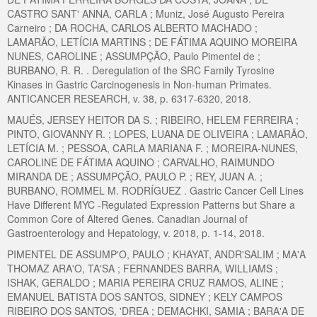
CASTRO SANT' ANNA, CARLA ; Muniz, José Augusto Pereira
Carneiro ; DA ROCHA, CARLOS ALBERTO MACHADO ;
LAMARÃO, LETÍCIA MARTINS ; DE FÁTIMA AQUINO MOREIRA
NUNES, CAROLINE ; ASSUMPÇÃO, Paulo Pimentel de ;
BURBANO, R. R. . Deregulation of the SRC Family Tyrosine
Kinases in Gastric Carcinogenesis in Non-human Primates.
ANTICANCER RESEARCH, v. 38, p. 6317-6320, 2018.
MAUÉS, JERSEY HEITOR DA S. ; RIBEIRO, HELEM FERREIRA ;
PINTO, GIOVANNY R. ; LOPES, LUANA DE OLIVEIRA ; LAMARÃO,
LETÍCIA M. ; PESSOA, CARLA MARIANA F. ; MOREIRA-NUNES,
CAROLINE DE FÁTIMA AQUINO ; CARVALHO, RAIMUNDO
MIRANDA DE ; ASSUMPÇÃO, PAULO P. ; REY, JUAN A. ;
BURBANO, ROMMEL M. RODRÍGUEZ . Gastric Cancer Cell Lines
Have Different MYC -Regulated Expression Patterns but Share a
Common Core of Altered Genes. Canadian Journal of
Gastroenterology and Hepatology, v. 2018, p. 1-14, 2018.
PIMENTEL DE ASSUMP'O, PAULO ; KHAYAT, ANDR'SALIM ; MA'A
THOMAZ ARA'O, TA'SA ; FERNANDES BARRA, WILLIAMS ;
ISHAK, GERALDO ; MARIA PEREIRA CRUZ RAMOS, ALINE ;
EMANUEL BATISTA DOS SANTOS, SIDNEY ; KELY CAMPOS
RIBEIRO DOS SANTOS, 'DREA ; DEMACHKI, SAMIA ; BARA'A DE