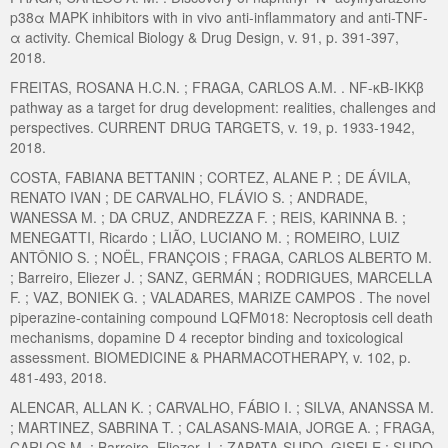
p38α MAPK inhibitors with in vivo anti-inflammatory and anti-TNF-
α activity. Chemical Biology & Drug Design, v. 91, p. 391-397,
2018.
FREITAS, ROSANA H.C.N. ; FRAGA, CARLOS A.M. . NF-κB-IKKβ
pathway as a target for drug development: realities, challenges and
perspectives. CURRENT DRUG TARGETS, v. 19, p. 1933-1942,
2018.
COSTA, FABIANA BETTANIN ; CORTEZ, ALANE P. ; DE ÁVILA,
RENATO IVAN ; DE CARVALHO, FLÁVIO S. ; ANDRADE,
WANESSA M. ; DA CRUZ, ANDREZZA F. ; REIS, KARINNA B. ;
MENEGATTI, Ricardo ; LIÃO, LUCIANO M. ; ROMEIRO, LUIZ
ANTÔNIO S. ; NOËL, FRANÇOIS ; FRAGA, CARLOS ALBERTO M.
; Barreiro, Eliezer J. ; SANZ, GERMÁN ; RODRIGUES, MARCELLA
F. ; VAZ, BONIEK G. ; VALADARES, MARIZE CAMPOS . The novel
piperazine-containing compound LQFM018: Necroptosis cell death
mechanisms, dopamine D 4 receptor binding and toxicological
assessment. BIOMEDICINE & PHARMACOTHERAPY, v. 102, p.
481-493, 2018.
ALENCAR, ALLAN K. ; CARVALHO, FÁBIO I. ; SILVA, ANANSSA M.
; MARTINEZ, SABRINA T. ; CALASANS-MAIA, JORGE A. ; FRAGA,
CARLOS M. ; Barreiro, Eliezer J. ; ZAPATA-SUDO, GISELE ; SUDO,