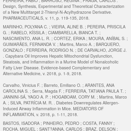
FERREIRA, FABIO ; BARROSO, REGINA ; FRAGA, CARLOS .
Design, Synthesis, Experimental and Theoretical Characterization
of a New Multitarget 2-Thienyl-N-Acylhydrazone Derivative.
PHARMACEUTICALS, v. 11, p. 119-135, 2018.
MARINHO, POLYANA C. ; VIEIRA, ALINE B. ; PEREIRA, PRISCILA
G. ; RABELO, KÍSSILA ; CIAMBARELLA, BIANCA T. ;
NASCIMENTO, ANA L. R. ; CORTEZ, ERIKA ; MOURA, ANÍBAL S. ;
GUIMARÃES, FERNANDA V. ; Martins, Marco A. ; BARQUERO,
GONZALO ; FERREIRA, RODRIGO N. ; DE CARVALHO, JORGE J.
. Capybara Oil Improves Hepatic Mitochondrial Dysfunction,
Steatosis, and Inflammation in a Murine Model of Nonalcoholic
Fatty Liver Disease. Evidence-based Complementary and
Alternative Medicine, v. 2018, p. 1-9, 2018.
Carvalho, Vinicius F. ; Barreto, Emiliano O. ; ARANTES, ANA
CAROLINA S. ; Serra, Magda F. ; FERREIRA, TATIANA PAULA T. ;
JANNINI-SÁ, YAGO A. P. ; HOGABOAM, CORY M. ; Martins, Marco
A. ; SILVA, PATRÍCIA M. R. . Diabetes Downregulates Allergen-
Induced Airway Inflammation in Mice. MEDIATORS OF
INFLAMMATION, v. 2018, p. 1-11, 2018.
BASTOS, ISADORA ; PINHEIRO, PEDRO ; COSTA, FANNY ;
ROCHA, MIGUEL ; SANT?ANNA, CARLOS ; BRAZ, DELSON ;