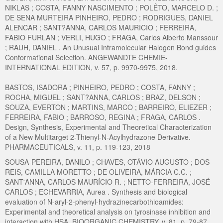
NIKLAS ; COSTA, FANNY NASCIMENTO ; POLÊTO, MARCELO D. ;
DE SENA MURTEIRA PINHEIRO, PEDRO ; RODRIGUES, DANIEL
ALENCAR ; SANT?ANNA, CARLOS MAURICIO ; FERREIRA,
FABIO FURLAN ; VERLI, HUGO ; FRAGA, Carlos Alberto Manssour
; RAUH, DANIEL . An Unusual Intramolecular Halogen Bond guides
Conformational Selection. ANGEWANDTE CHEMIE-
INTERNATIONAL EDITION, v. 57, p. 9970-9975, 2018.
BASTOS, ISADORA ; PINHEIRO, PEDRO ; COSTA, FANNY ;
ROCHA, MIGUEL ; SANT?ANNA, CARLOS ; BRAZ, DELSON ;
SOUZA, EVERTON ; MARTINS, MARCO ; BARREIRO, ELIEZER ;
FERREIRA, FABIO ; BARROSO, REGINA ; FRAGA, CARLOS .
Design, Synthesis, Experimental and Theoretical Characterization
of a New Multitarget 2-Thienyl-N-Acylhydrazone Derivative.
PHARMACEUTICALS, v. 11, p. 119-123, 2018
SOUSA-PEREIRA, DANILO ; CHAVES, OTÁVIO AUGUSTO ; DOS
REIS, CAMILLA MORETTO ; DE OLIVEIRA, MÁRCIA C.C. ;
SANT'ANNA, CARLOS MAURÍCIO R. ; NETTO-FERREIRA, JOSÉ
CARLOS ; ECHEVARRIA, Aurea . Synthesis and biological
evaluation of N-aryl-2-phenyl-hydrazinecarbothioamides:
Experimental and theoretical analysis on tyrosinase inhibition and
interaction with HSA. BIOORGANIC CHEMISTRY, v. 81, p. 79-87,