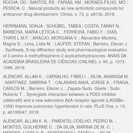
ROCHA, DD ; SANTOS, RS ; FARIAS, KM ; MORAES-FILHO, MO ;
PESSOA, C . Natural products as new antimitotic compounds for
anticancer drug development. Clinics, v. 73, p. e813s, 2018.
HERRMANN, SONJA ; SCHÜBEL, TABEA ; COSTA, FANNY N. ;
BARBOSA, MARIA LETÍCIA C. ; FERREIRA, FABIO F. ; DIAS,
THAYS L.M.F. ; ARAÚJO, MORGANA V. ; Alexandre-Moreira,
Magna S. ; Lima, Lídia M. ; LAUFER, STEFAN ; Barreiro, Eliezer J.
. Synthesis, X-ray diffraction study and pharmacological evaluation
of 3-amino-4-methylthiophene-2-acylcarbohydrazones. ANAIS DA
ACADEMIA BRASILEIRA DE CIÊNCIAS (ONLINE), v. 90, p. 1073-
1088, 2018.
ALENCAR, ALLAN K. ; CARVALHO, FÁBIO I. ; SILVA, ANANSSA M.
; MARTINEZ, SABRINA T. ; CALASANS-MAIA, JORGE A. ; FRAGA,
CARLOS M. ; Barreiro, Eliezer J. ; Zapata-Sudo, Gisele ; Sudo,
Roberto T. . Synergistic interaction between a PDE5 inhibitor
(sildenafil) and a new adenosine A2A receptor agonist (LASSBio-
1359) improves pulmonary hypertension in rats. PLoS One, v. 13,
p. e0195047, 2018.
ALENCAR, ALLAN K. N. ; PIMENTEL-COELHO, PEDRO M. ;
MONTES, GUILHERME C. ; DA SILVA, MARINA DE M. C. ;
MENDES, LUIZA V. P. ; MONTAGNOLI, TADEU L. ; SILVA,