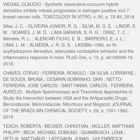
VIEGAS, CLAUDIO . Synthetic resveratrol-curcumin hybrid
derivative inhibits mitosis progression in estrogen positive mcf-7
breast cancer cells. TOXICOLOGY IN VITRO, v. 50, p. 75-85, 2018.
Silva, J. C. ; OLIVEIRA JUNIOR, R. G. ; SILVA, M. G. E. ; LAVOR, E.
M. ; SOARES, J. M. D. ; LIMA-SARAIVA, S. R. G. ; DINIZ, T. C. ;
Mendes, R. L. ; ALENCAR FILHO, E. B. ; BARREIRO, E. J. L. ;
LIMA, L. M. ; ALMEIDA, J. R. G. S. . LASSBio-1586, an N-
acylhydrazone derivative, attenuates nociceptive behavior and the
inflammatory response in mice. PLoS One, v. 13, p. e0199009-19,
2018.
CHAVES, OTÁVIO ; FERREIRA, ROMULO ; DA SILVA, LORRAYNE ;
DE SOUZA, BRUNA ; CESARIN-SOBRINHO, DARI ; NETTO-
FERREIRA, JOSÉ CARLOS ; SANT?ANNA, CARLOS ; FERREIRA,
AURÉLIO . Multiple Spectroscopic and Theoretical Approaches to
Study the Interaction between HSA and the Antiparasitic Drugs:
Benznidazole, Metronidazole, Nifurtimox and Megazol. JOURNAL
OF THE BRAZILIAN CHEMICAL SOCIETY, v. 29, p. 1551-1562,
2018.
TESCH, ROBERTA ; BECKER, CHRISTIAN ; MÜLLER, MATTHIAS
PHILIPP ; BECK, MICHAEL EDMUND ; QUAMBUSCH, LENA ;
GETLIK, MATTHÄUS ; LATEGAHN, JONAS ; UHLENBROCK,