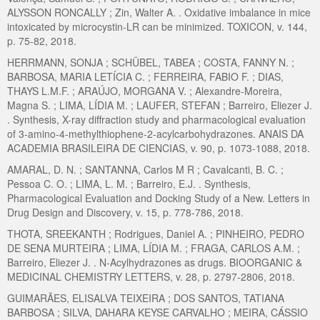
ALYSSON RONCALLY ; Zin, Walter A. . Oxidative imbalance in mice
intoxicated by microcystin-LR can be minimized. TOXICON, v. 144,
p. 75-82, 2018.
HERRMANN, SONJA ; SCHÜBEL, TABEA ; COSTA, FANNY N. ;
BARBOSA, MARIA LETÍCIA C. ; FERREIRA, FABIO F. ; DIAS,
THAYS L.M.F. ; ARAÚJO, MORGANA V. ; Alexandre-Moreira,
Magna S. ; LIMA, LÍDIA M. ; LAUFER, STEFAN ; Barreiro, Eliezer J.
. Synthesis, X-ray diffraction study and pharmacological evaluation
of 3-amino-4-methylthiophene-2-acylcarbohydrazones. ANAIS DA
ACADEMIA BRASILEIRA DE CIENCIAS, v. 90, p. 1073-1088, 2018.
AMARAL, D. N. ; SANTANNA, Carlos M R ; Cavalcanti, B. C. ;
Pessoa C. O. ; LIMA, L. M. ; Barreiro, E.J. . Synthesis,
Pharmacological Evaluation and Docking Study of a New. Letters in
Drug Design and Discovery, v. 15, p. 778-786, 2018.
THOTA, SREEKANTH ; Rodrigues, Daniel A. ; PINHEIRO, PEDRO
DE SENA MURTEIRA ; LIMA, LÍDIA M. ; FRAGA, CARLOS A.M. ;
Barreiro, Eliezer J. . N-Acylhydrazones as drugs. BIOORGANIC &
MEDICINAL CHEMISTRY LETTERS, v. 28, p. 2797-2806, 2018.
GUIMARÃES, ELISALVA TEIXEIRA ; DOS SANTOS, TATIANA
BARBOSA ; SILVA, DAHARA KEYSE CARVALHO ; MEIRA, CÁSSIO