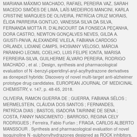
MARIANA MÁXIMO MACHADO, RAFAEL PEREIRA VAZ, SARAH
MACEDO SIMÕES DE LIMA, LAÍS MEDEIROS MANCINI, KARLA
CRISTINE MARQUES DE OLIVEIRA, PATRÍCIA CRUZ MORAIS,
ÉLIDA PARREIRA GONTIJO, VANESSA SILVA DA SILVA,
FERNANDA MOTTA R. D'ALINCOURT DA FONSECA PEÇANHA,
DORA CASTRO, NEWTON GONÇALVES NEVES, GILDA A.
GIUSTI-PAIVA, ALEXANDRE VILELA, FABIANA CARDOSO
ORLANDI, LIDIANE CAMPS, IHOSVANY VELOSO, MÁRCIA
PARANHO LEOMIL COELHO, LUIS FELIPE IONTA, MARISA
FERREIRA-SILVA, GUILHERME ÁLVARO PEREIRA, RODRIGO
MACHADO , et al. ; Design, synthesis and pharmacological
evaluation of N -benzyl-piperidinyl-aryl-acylhydrazone derivatives
as donepezil hybrids: Discovery of novel multi-target anti-alzheimer
prototype drug candidates. EUROPEAN JOURNAL OF MEDICINAL
CHEMISTRY, v. 147, p. 48-65, 2018.
OLIVEIRA, RAMON GUERRA DE ; GUERRA, FABIANA SÉLOS ;
MERMELSTEIN, CLÁUDIA DOS SANTOS ; FERNANDES,
PATRÍCIA DIAS ; BASTOS, ISADORA TAIRINNE DE SENA ;
COSTA, FANNY NASCIMENTO ; BARROSO, REGINA CELY
RODRIGUES ; Ferreira, Fabio Furlan ; FRAGA, CARLOS ALBERTO
MANSSOUR . Synthesis and pharmacological evaluation of novel
isoquinoline N -sulphonylhydrazones designed as ROCK inhibitors.