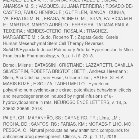
ANANSSA M. S. ; VASQUES, JULIANA FERREIRA ; ROSADO-DE-
CASTRO, PAULO HENRIQUE ; GUTFILEN, BIANCA ; CUNHA,
VALÉRIA DO M. N. ; FRAGA, ALINE G. M. ; SILVA, PATRÍCIA M R
E ; MARTINS, MARCO AURÉLIO ; FERREIRA, TATIANA PAULA
TEIXEIRA ; MENDES-OTERO, ROSALIA ; TRACHEZ,
MARGARETE M. ; Sudo, Roberto T. ; Zapata-Sudo, Gisele .
Human Mesenchymal Stem Cell Therapy Reverses
Su5416/Hypoxia-Induced Pulmonary Arterial Hypertension in Mice.
Frontiers in Pharmacology, v. 9, p. 1-16, 2018.
Borsoi, Milene ; BATASSINI, CRISTIANE ; LAZZARETTI, CAMILLA ;
SILVESTRIN, ROBERTA BRISTOT ; BETTI, Andresa Heemann ;
Stein, Ana Cristina ; von Poser, Gilsane Lino ; RATES, STELA
MARIS KUZE ; E SOUZA, TADEU MELLO . Hypericum
polyanthemum cyclohexane extract potentiates behavioral effects
and neurodegeneration induced by nigral infusions of 6-
hydroxydopamine in rats. NEUROSCIENCE LETTERS, v. 18, p.
30652-30659, 2018.
PAIER, CR ; MARANHÃO, SS ; CARNEIRO, TR ; Lima, LM ;
ROCHA, DD ; SANTOS, RS ; FARIAS, KM ; MORAES-FILHO, MO ;
PESSOA, C . Natural products as new antimitotic compounds for
anticancer drug development. Clinics, v. 73, p. 1-11, 2018.