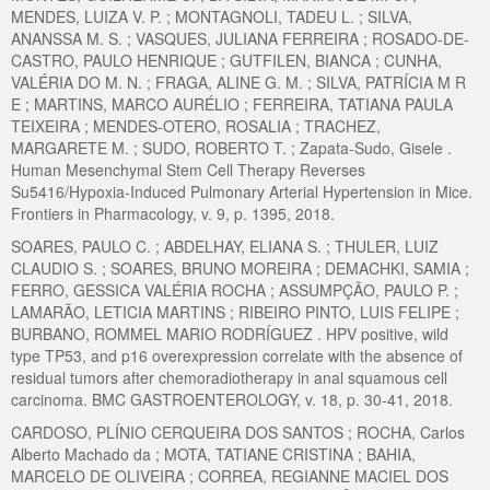
MENDES, LUIZA V. P. ; MONTAGNOLI, TADEU L. ; SILVA,
ANANSSA M. S. ; VASQUES, JULIANA FERREIRA ; ROSADO-DE-
CASTRO, PAULO HENRIQUE ; GUTFILEN, BIANCA ; CUNHA,
VALÉRIA DO M. N. ; FRAGA, ALINE G. M. ; SILVA, PATRÍCIA M R
E ; MARTINS, MARCO AURÉLIO ; FERREIRA, TATIANA PAULA
TEIXEIRA ; MENDES-OTERO, ROSALIA ; TRACHEZ,
MARGARETE M. ; SUDO, ROBERTO T. ; Zapata-Sudo, Gisele .
Human Mesenchymal Stem Cell Therapy Reverses
Su5416/Hypoxia-Induced Pulmonary Arterial Hypertension in Mice.
Frontiers in Pharmacology, v. 9, p. 1395, 2018.
SOARES, PAULO C. ; ABDELHAY, ELIANA S. ; THULER, LUIZ
CLAUDIO S. ; SOARES, BRUNO MOREIRA ; DEMACHKI, SAMIA ;
FERRO, GESSICA VALÉRIA ROCHA ; ASSUMPÇÃO, PAULO P. ;
LAMARÃO, LETICIA MARTINS ; RIBEIRO PINTO, LUIS FELIPE ;
BURBANO, ROMMEL MARIO RODRÍGUEZ . HPV positive, wild
type TP53, and p16 overexpression correlate with the absence of
residual tumors after chemoradiotherapy in anal squamous cell
carcinoma. BMC GASTROENTEROLOGY, v. 18, p. 30-41, 2018.
CARDOSO, PLÍNIO CERQUEIRA DOS SANTOS ; ROCHA, Carlos
Alberto Machado da ; MOTA, TATIANE CRISTINA ; BAHIA,
MARCELO DE OLIVEIRA ; CORREA, REGIANNE MACIEL DOS