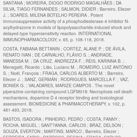
SANTANA ; MOREIRA, DIOGO RODRIGO MAGALHÃES ; DA
SILVA, TIAGO FERNANDES ; SALMON, DIDIER ; Barreiro, Eliezer
J. ; SOARES, MILENA BOTELHO PEREIRA . Potent
immunosuppressive activity of a phosphodiesterase-4 inhibitor N-
acylhydrazone in models of lipopolysaccharide-induced shock and
delayed-type hypersensitivity reaction. INTERNATIONAL
IMMUNOPHARMACOLOGY, v. 65, p. 108-118, 2018.
COSTA, FABIANA BETTANIN ; CORTEZ, ALANE P. ; DE ÁVILA,
RENATO IVAN ; DE CARVALHO, FLÁVIO S. ; ANDRADE,
WANESSA M. ; DA CRUZ, ANDREZZA F. ; REIS, KARINNA B. ;
Menegatti, Ricardo ; Lião, Luciano M. ; ROMEIRO, LUIZ ANTÔNIO
S. ; Noël, François ; FRAGA, CARLOS ALBERTO M. ; Barreiro,
Eliezer J. ; SANZ, GERMÁN ; RODRIGUES, MARCELLA F. ; VAZ,
BONIEK G. ; VALADARES, MARIZE CAMPOS . The novel
piperazine-containing compound LQFM018: Necroptosis cell death
mechanisms, dopamine D 4 receptor binding and toxicological
assessment. BIOMEDICINE & PHARMACOTHERAPY, v. 102, p.
481-493, 2018.
BASTOS, ISADORA ; PINHEIRO, PEDRO ; COSTA, FANNY ;
ROCHA, MIGUEL ; SANT?ANNA, CARLOS ; BRAZ, DELSON ;
SOUZA, EVERTON ; MARTINS, MARCO ; Barreiro, Eliezer ;