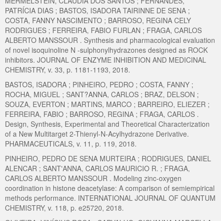
MERMELSTEIN, CLÁUDIA DOS SANTOS ; FERNANDES,
PATRÍCIA DIAS ; BASTOS, ISADORA TAIRINNE DE SENA ;
COSTA, FANNY NASCIMENTO ; BARROSO, REGINA CELY
RODRIGUES ; FERREIRA, FABIO FURLAN ; FRAGA, CARLOS
ALBERTO MANSSOUR . Synthesis and pharmacological evaluation
of novel isoquinoline N -sulphonylhydrazones designed as ROCK
inhibitors. JOURNAL OF ENZYME INHIBITION AND MEDICINAL
CHEMISTRY, v. 33, p. 1181-1193, 2018.
BASTOS, ISADORA ; PINHEIRO, PEDRO ; COSTA, FANNY ;
ROCHA, MIGUEL ; SANT?ANNA, CARLOS ; BRAZ, DELSON ;
SOUZA, EVERTON ; MARTINS, MARCO ; BARREIRO, ELIEZER ;
FERREIRA, FABIO ; BARROSO, REGINA ; FRAGA, CARLOS .
Design, Synthesis, Experimental and Theoretical Characterization
of a New Multitarget 2-Thienyl-N-Acylhydrazone Derivative.
PHARMACEUTICALS, v. 11, p. 119, 2018.
PINHEIRO, PEDRO DE SENA MURTEIRA ; RODRIGUES, DANIEL
ALENCAR ; SANT'ANNA, CARLOS MAURICIO R. ; FRAGA,
CARLOS ALBERTO MANSSOUR . Modeling zinc-oxygen
coordination in histone deacetylase: A comparison of semiempirical
methods performance. INTERNATIONAL JOURNAL OF QUANTUM
CHEMISTRY, v. 118, p. e25720, 2018.