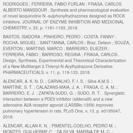
RODRIGUES ; FERREIRA, FABIO FURLAN ; FRAGA, CARLOS
ALBERTO MANSSOUR . Synthesis and pharmacological evaluation
of novel isoquinoline N -sulphonylhydrazones designed as ROCK
inhibitors. JOURNAL OF ENZYME INHIBITION AND MEDICINAL
CHEMISTRY, v. 33, p. 1181-1193, 2018.
BASTOS, ISADORA ; PINHEIRO, PEDRO ; COSTA, FANNY ;
ROCHA, MIGUEL ; SANT?ANNA, CARLOS ; Braz, Delson ; SOUZA,
EVERTON ; MARTINS, MARCO ; BARREIRO, ELIEZER ;
FERREIRA, FABIO ; BARROSO, REGINA ; FRAGA, CARLOS .
Design, Synthesis, Experimental and Theoretical Characterization
of a New Multitarget 2-Thienyl-N-Acylhydrazone Derivative.
PHARMACEUTICALS, v. 11, p. 119-133, 2018.
ALENCAR, A. K. N. D. ; CARVALHO, F. I. S. ; Silva A.M.S. ;
MARTINE, S. T. ; CALAZANS-MAIA, J. A. ; FRAGA, C. A. M. ;
BARREIRO, E. J. ; ZAPATA-SUDO, G. ; SUDO, R. T. . Synergistic
interaction between a PDE5 inhibitor (sildenafil) and a new
adenosine A2A receptor agonist (LASSBio-1359) improves
pulmonary hypertension in rats. PLoS One, v. 13, p. e0195047,
2018.
ALENCAR, ALLAN K. N. ; PIMENTEL-COELHO, PEDRO M. ;
MONTES, GUILHERME C. ; DA SILVA, MARINA DE M. C. ;