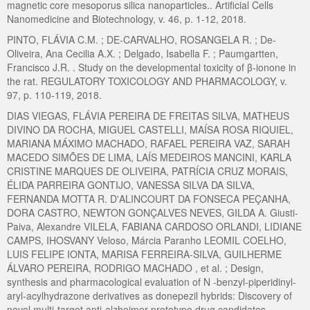
magnetic core mesoporus silica nanoparticles.. Artificial Cells
Nanomedicine and Biotechnology, v. 46, p. 1-12, 2018.
PINTO, FLÁVIA C.M. ; DE-CARVALHO, ROSANGELA R. ; De-
Oliveira, Ana Cecilia A.X. ; Delgado, Isabella F. ; Paumgartten,
Francisco J.R. . Study on the developmental toxicity of β-ionone in
the rat. REGULATORY TOXICOLOGY AND PHARMACOLOGY, v.
97, p. 110-119, 2018.
DIAS VIEGAS, FLÁVIA PEREIRA DE FREITAS SILVA, MATHEUS
DIVINO DA ROCHA, MIGUEL CASTELLI, MAÍSA ROSA RIQUIEL,
MARIANA MÁXIMO MACHADO, RAFAEL PEREIRA VAZ, SARAH
MACEDO SIMÕES DE LIMA, LAÍS MEDEIROS MANCINI, KARLA
CRISTINE MARQUES DE OLIVEIRA, PATRÍCIA CRUZ MORAIS,
ÉLIDA PARREIRA GONTIJO, VANESSA SILVA DA SILVA,
FERNANDA MOTTA R. D'ALINCOURT DA FONSECA PEÇANHA,
DORA CASTRO, NEWTON GONÇALVES NEVES, GILDA A. Giusti-
Paiva, Alexandre VILELA, FABIANA CARDOSO ORLANDI, LIDIANE
CAMPS, IHOSVANY Veloso, Márcia Paranho LEOMIL COELHO,
LUIS FELIPE IONTA, MARISA FERREIRA-SILVA, GUILHERME
ÁLVARO PEREIRA, RODRIGO MACHADO , et al. ; Design,
synthesis and pharmacological evaluation of N -benzyl-piperidinyl-
aryl-acylhydrazone derivatives as donepezil hybrids: Discovery of
novel multi-target anti-alzheimer prototype drug candidates.