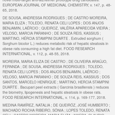
EUROPEAN JOURNAL OF MEDICINAL CHEMISTRY, v. 147, p. 48-
65, 2018.
DE SOUSA, ANDRESSA RODRIGUES ; DE CASTRO MOREIRA,
MARIA ELIZA ; TOLEDO, RENATA CELI LOPES ; DOS ANJOS
BENJAMIN, LAÉRCIO ; QUEIROZ, VALÉRIA APARECIDA VIEIRA ;
VELOSO, MARCIA PARANHO ; DE SOUZA REIS, KASSIUS ;
MARTINO, HÉRCIA STAMPINI DUARTE . Extruded sorghum (
Sorghum bicolor L.) reduces metabolic risk of hepatic steatosis in
obese rats consuming a high fat diet. FOOD RESEARCH
INTERNATIONAL, v. 112, p. 48-55, 2018.
MOREIRA, MARIA ELIZA DE CASTRO ; DE OLIVEIRA ARAÚJO,
FERNNDA ; DE SOUSA, ANDRESSA RODRIGUES ; TOLEDO,
RENATA CELI LOPES ; DOS ANJOS BENJAMIN, LAÉRCIO ;
VELOSO, MARCIA PARANHO ; DE SOUZA REIS, KASSIUS ; DOS
SANTOS, MARCELO HENRIQUE ; MARTINO, HERCIA STAMPINI
DUARTE . Bacupari peel extracts ( Garcinia brasiliensis ) reduces
the biometry, lipogenesis and hepatic steatosis in obese rats.
FOOD RESEARCH INTERNATIONAL, v. 114, p. 169-177, 2018.
MEDINA RAMÍREZ, NATALIA ; DE QUEIRÓZ, JOSÉ HUMBERTO ;
MACHADO ROCHA RIBEIRO, SÔNIA ; LOPES TOLEDO, RENATA