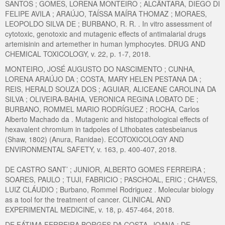
SANTOS ; GOMES, LORENA MONTEIRO ; ALCÂNTARA, DIEGO DI
FELIPE AVILA ; ARAÚJO, TAÍSSA MAÍRA THOMAZ ; MORAES,
LEOPOLDO SILVA DE ; BURBANO, R. R. . In vitro assessment of
cytotoxic, genotoxic and mutagenic effects of antimalarial drugs
artemisinin and artemether in human lymphocytes. DRUG AND
CHEMICAL TOXICOLOGY, v. 22, p. 1-7, 2018.
MONTEIRO, JOSÉ AUGUSTO DO NASCIMENTO ; CUNHA,
LORENA ARAÚJO DA ; COSTA, MARY HELEN PESTANA DA ;
REIS, HERALD SOUZA DOS ; AGUIAR, ALICEANE CAROLINA DA
SILVA ; OLIVEIRA-BAHIA, VERONICA REGINA LOBATO DE ;
BURBANO, ROMMEL MARIO RODRÍGUEZ ; ROCHA, Carlos
Alberto Machado da . Mutagenic and histopathological effects of
hexavalent chromium in tadpoles of Lithobates catesbeianus
(Shaw, 1802) (Anura, Ranidae). ECOTOXICOLOGY AND
ENVIRONMENTAL SAFETY, v. 163, p. 400-407, 2018.
DE CASTRO SANT’ ; JUNIOR, ALBERTO GOMES FERREIRA ;
SOARES, PAULO ; TUJI, FABRICIO ; PASCHOAL, ERIC ; CHAVES,
LUIZ CLÁUDIO ; Burbano, Rommel Rodriguez . Molecular biology
as a tool for the treatment of cancer. CLINICAL AND
EXPERIMENTAL MEDICINE, v. 18, p. 457-464, 2018.
DE FÁTIMA FERREIRA BORGES DA COSTA, JOANA ; DE