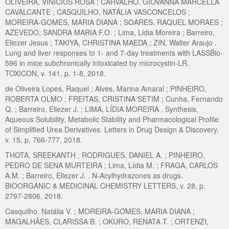
OLIVEIRA, VINÍCIUS ROSA ; CARVALHO, GIOVANNA MARCELLA
CAVALCANTE ; CASQUILHO, NATÁLIA VASCONCELOS ;
MOREIRA-GOMES, MARIA DIANA ; SOARES, RAQUEL MORAES ;
AZEVEDO, SANDRA MARIA F.O. ; Lima, Lidia Moreira ; Barreiro,
Eliezer Jesus ; TAKIYA, CHRISTINA MAEDA ; ZIN, Walter Araujo .
Lung and liver responses to 1- and 7-day treatments with LASSBio-
596 in mice subchronically intoxicated by microcystin-LR.
TOXICON, v. 141, p. 1-8, 2018.
de Oliveira Lopes, Raquel ; Alves, Marina Amaral ; PINHEIRO,
ROBERTA OLMO ; FREITAS, CRISTINA SETIM ; Cunha, Fernando
Q. ; Barreiro, Eliezer J. ; LIMA, LÍDIA MOREIRA . Synthesis,
Aqueous Solubility, Metabolic Stability and Pharmacological Profile
of Simplified Urea Derivatives. Letters in Drug Design & Discovery,
v. 15, p. 766-777, 2018.
THOTA, SREEKANTH ; RODRIGUES, DANIEL A. ; PINHEIRO,
PEDRO DE SENA MURTEIRA ; Lima, Lídia M. ; FRAGA, CARLOS
A.M. ; Barreiro, Eliezer J. . N-Acylhydrazones as drugs.
BIOORGANIC & MEDICINAL CHEMISTRY LETTERS, v. 28, p.
2797-2806, 2018.
Casquilho, Natália V. ; MOREIRA-GOMES, MARIA DIANA ;
MAGALHÃES, CLARISSA B. ; OKURO, RENATA T. ; ORTENZI,