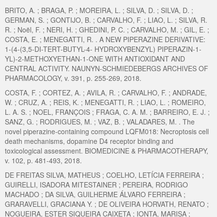
BRITO, A. ; BRAGA, P. ; MOREIRA, L. ; SILVA, D. ; SILVA, D. ;
GERMAN, S. ; GONTIJO, B. ; CARVALHO, F. ; LIAO, L. ; SILVA, R.
R. ; Noël, F. ; NERI, H. ; GHEDINI, P. C. ; CARVALHO, M. ; GIL, E. ;
COSTA, E. ; MENEGATTI, R. . A NEW PIPERAZINE DERIVATIVE:
1-(4-(3,5-DI-TERT-BUTYL-4- HYDROXYBENZYL) PIPERAZIN-1-
YL)-2-METHOXYETHAN-1-ONE WITH ANTIOXIDANT AND
CENTRAL ACTIVITY. NAUNYN-SCHMIEDEBERGS ARCHIVES OF
PHARMACOLOGY, v. 391, p. 255-269, 2018.
COSTA, F. ; CORTEZ, A. ; AVILA, R. ; CARVALHO, F. ; ANDRADE,
W. ; CRUZ, A. ; REIS, K. ; MENEGATTI, R. ; LIAO, L. ; ROMEIRO,
L. A. S. ; NOEL, FRANÇOIS ; FRAGA, C. A. M. ; BARREIRO, E. J. ;
SANZ, G. ; RODRIGUES, M. ; VAZ, B. ; VALADARES, M. . The
novel piperazine-containing compound LQFM018: Necroptosis cell
death mechanisms, dopamine D4 receptor binding and
toxicological assessment. BIOMEDICINE & PHARMACOTHERAPY,
v. 102, p. 481-493, 2018.
DE FREITAS SILVA, MATHEUS ; COELHO, LETÍCIA FERREIRA ;
GUIRELLI, ISADORA MITESTAINER ; PEREIRA, RODRIGO
MACHADO ; DA SILVA, GUILHERME ÁLVARO FERREIRA ;
GRARAVELLI, GRACIANA Y. ; DE OLIVEIRA HORVATH, RENATO ;
NOGUEIRA, ESTER SIQUEIRA CAIXETA ; IONTA, MARISA ;