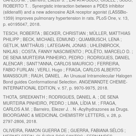
ROBERTO T. . Synergistic interaction between a PDE5 inhibitor
(sildenafil) and a new adenosine A2A receptor agonist (LASSBio-
1359) improves pulmonary hypertension in rats. PLoS One, v. 13,
p. e0195047, 2018.
TESCH, ROBERTA ; BECKER, CHRISTIAN ; MÜLLER, MATTHIAS
PHILIPP ; BECK, MICHAEL EDMUND ; QUAMBUSCH, LENA ;
GETLIK, MATTHÄUS ; LATEGAHN, JONAS ; UHLENBROCK,
NIKLAS ; COSTA, FANNY NASCIMENTO ; POLÊTO, MARCELO D. ;
DE SENA MURTEIRA PINHEIRO, PEDRO ; RODRIGUES, DANIEL
ALENCAR ; SANT?ANNA, CARLOS MAURICIO ; FERREIRA,
FABIO FURLAN ; VERLI, Hugo ; FRAGA, CARLOS ALBERTO
MANSSOUR ; RAUH, DANIEL . An Unusual Intramolecular Halogen
Bond guides Conformational Selection. ANGEWANDTE CHEMIE-
INTERNATIONAL EDITION, v. 57, p. 9970-9975, 2018.
THOTA, SREEKANTH ; RODRIGUES, DANIEL A. ; DE SENA
MURTEIRA PINHEIRO, PEDRO ; LIMA, LÍDIA M. ; FRAGA,
CARLOS A.M. ; Barreiro, Eliezer J. . N -Acylhydrazones as Drugs.
BIOORGANIC & MEDICINAL CHEMISTRY LETTERS, v. 28, p.
2797-2806, 2018.
OLIVEIRA, RAMON GUERRA DE ; GUERRA, FABIANA SÉLOS ;