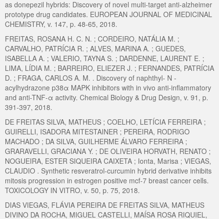
as donepezil hybrids: Discovery of novel multi-target anti-alzheimer
prototype drug candidates. EUROPEAN JOURNAL OF MEDICINAL
CHEMISTRY, v. 147, p. 48-65, 2018.
FREITAS, ROSANA H. C. N. ; CORDEIRO, NATÁLIA M. ;
CARVALHO, PATRÍCIA R. ; ALVES, MARINA A. ; GUEDES,
ISABELLA A. ; VALERIO, TAYNA S. ; DARDENNE, LAURENT E. ;
LIMA, LÍDIA M. ; BARREIRO, ELIEZER J. ; FERNANDES, PATRÍCIA
D. ; FRAGA, CARLOS A. M. . Discovery of naphthyl- N -
acylhydrazone p38α MAPK inhibitors with in vivo anti-inflammatory
and anti-TNF-α activity. Chemical Biology & Drug Design, v. 91, p.
391-397, 2018.
DE FREITAS SILVA, MATHEUS ; COELHO, LETÍCIA FERREIRA ;
GUIRELLI, ISADORA MITESTAINER ; PEREIRA, RODRIGO
MACHADO ; DA SILVA, GUILHERME ÁLVARO FERREIRA ;
GRARAVELLI, GRACIANA Y. ; DE OLIVEIRA HORVATH, RENATO ;
NOGUEIRA, ESTER SIQUEIRA CAIXETA ; Ionta, Marisa ; VIEGAS,
CLAUDIO . Synthetic resveratrol-curcumin hybrid derivative inhibits
mitosis progression in estrogen positive mcf-7 breast cancer cells.
TOXICOLOGY IN VITRO, v. 50, p. 75, 2018.
DIAS VIEGAS, FLÁVIA PEREIRA DE FREITAS SILVA, MATHEUS
DIVINO DA ROCHA, MIGUEL CASTELLI, MAÍSA ROSA RIQUIEL,