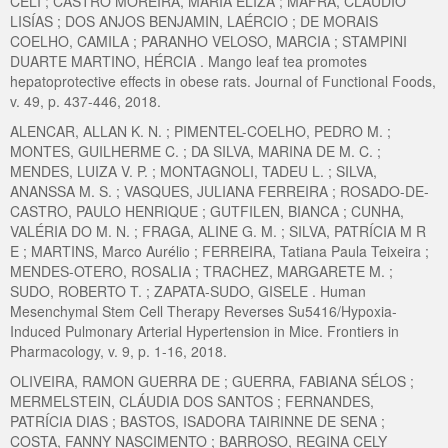
CELI ; CASTRO MOREIRA, MARIA ELIZA ; MAFRA, CLAUDIO
LISÍAS ; DOS ANJOS BENJAMIN, LAÉRCIO ; DE MORAIS
COELHO, CAMILA ; PARANHO VELOSO, MARCIA ; STAMPINI
DUARTE MARTINO, HÉRCIA . Mango leaf tea promotes
hepatoprotective effects in obese rats. Journal of Functional Foods,
v. 49, p. 437-446, 2018.
ALENCAR, ALLAN K. N. ; PIMENTEL-COELHO, PEDRO M. ;
MONTES, GUILHERME C. ; DA SILVA, MARINA DE M. C. ;
MENDES, LUIZA V. P. ; MONTAGNOLI, TADEU L. ; SILVA,
ANANSSA M. S. ; VASQUES, JULIANA FERREIRA ; ROSADO-DE-
CASTRO, PAULO HENRIQUE ; GUTFILEN, BIANCA ; CUNHA,
VALÉRIA DO M. N. ; FRAGA, ALINE G. M. ; SILVA, PATRÍCIA M R
E ; MARTINS, Marco Aurélio ; FERREIRA, Tatiana Paula Teixeira ;
MENDES-OTERO, ROSALIA ; TRACHEZ, MARGARETE M. ;
SUDO, ROBERTO T. ; ZAPATA-SUDO, GISELE . Human
Mesenchymal Stem Cell Therapy Reverses Su5416/Hypoxia-
Induced Pulmonary Arterial Hypertension in Mice. Frontiers in
Pharmacology, v. 9, p. 1-16, 2018.
OLIVEIRA, RAMON GUERRA DE ; GUERRA, FABIANA SÉLOS ;
MERMELSTEIN, CLÁUDIA DOS SANTOS ; FERNANDES,
PATRÍCIA DIAS ; BASTOS, ISADORA TAIRINNE DE SENA ;
COSTA, FANNY NASCIMENTO ; BARROSO, REGINA CELY