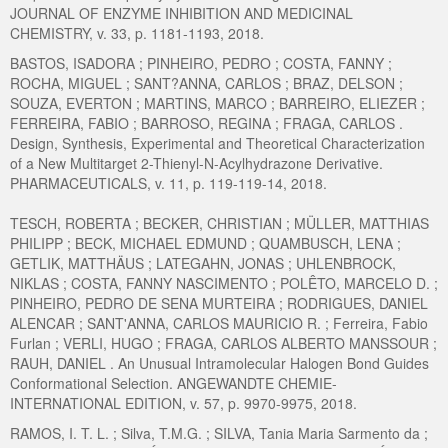
JOURNAL OF ENZYME INHIBITION AND MEDICINAL
CHEMISTRY, v. 33, p. 1181-1193, 2018.
BASTOS, ISADORA ; PINHEIRO, PEDRO ; COSTA, FANNY ;
ROCHA, MIGUEL ; SANT?ANNA, CARLOS ; BRAZ, DELSON ;
SOUZA, EVERTON ; MARTINS, MARCO ; BARREIRO, ELIEZER ;
FERREIRA, FABIO ; BARROSO, REGINA ; FRAGA, CARLOS .
Design, Synthesis, Experimental and Theoretical Characterization
of a New Multitarget 2-Thienyl-N-Acylhydrazone Derivative.
PHARMACEUTICALS, v. 11, p. 119-119-14, 2018.
TESCH, ROBERTA ; BECKER, CHRISTIAN ; MÜLLER, MATTHIAS
PHILIPP ; BECK, MICHAEL EDMUND ; QUAMBUSCH, LENA ;
GETLIK, MATTHÄUS ; LATEGAHN, JONAS ; UHLENBROCK,
NIKLAS ; COSTA, FANNY NASCIMENTO ; POLÊTO, MARCELO D. ;
PINHEIRO, PEDRO DE SENA MURTEIRA ; RODRIGUES, DANIEL
ALENCAR ; SANT'ANNA, CARLOS MAURICIO R. ; Ferreira, Fabio
Furlan ; VERLI, HUGO ; FRAGA, CARLOS ALBERTO MANSSOUR ;
RAUH, DANIEL . An Unusual Intramolecular Halogen Bond Guides
Conformational Selection. ANGEWANDTE CHEMIE-
INTERNATIONAL EDITION, v. 57, p. 9970-9975, 2018.
RAMOS, I. T. L. ; Silva, T.M.G. ; SILVA, Tania Maria Sarmento da ;