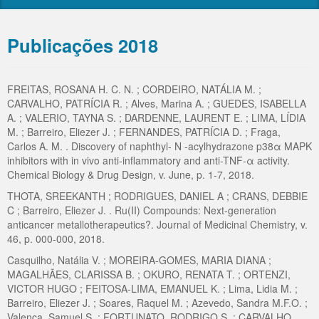
Webnários INOFAR
Formulários
Submissão de Novos Subprojetos e Pedidos de
Publicações 2018
Suplementação de Recursos
FREITAS, ROSANA H. C. N. ; CORDEIRO, NATÁLIA M. ;
CARVALHO, PATRÍCIA R. ; Alves, Marina A. ; GUEDES, ISABELLA
A. ; VALERIO, TAYNA S. ; DARDENNE, LAURENT E. ; LIMA, LÍDIA
M. ; Barreiro, Eliezer J. ; FERNANDES, PATRÍCIA D. ; Fraga,
Carlos A. M. . Discovery of naphthyl- N -acylhydrazone p38α MAPK
inhibitors with in vivo anti-inflammatory and anti-TNF-α activity.
Chemical Biology & Drug Design, v. June, p. 1-7, 2018.
THOTA, SREEKANTH ; RODRIGUES, DANIEL A ; CRANS, DEBBIE
C ; Barreiro, Eliezer J. . Ru(II) Compounds: Next-generation
anticancer metallotherapeutics?. Journal of Medicinal Chemistry, v.
46, p. 000-000, 2018.
Casquilho, Natália V. ; MOREIRA-GOMES, MARIA DIANA ;
MAGALHÃES, CLARISSA B. ; OKURO, RENATA T. ; ORTENZI,
VICTOR HUGO ; FEITOSA-LIMA, EMANUEL K. ; Lima, Lidia M. ;
Barreiro, Eliezer J. ; Soares, Raquel M. ; Azevedo, Sandra M.F.O. ;
Valença, Samuel S. ; FORTUNATO, RODRIGO S. ; CARVALHO,