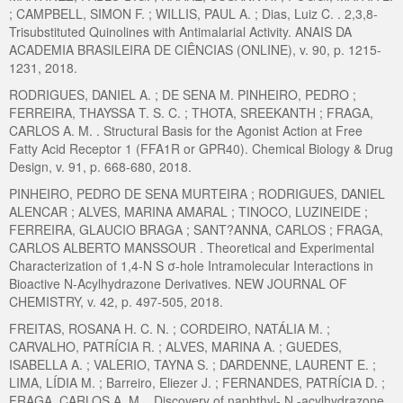
; CAMPBELL, SIMON F. ; WILLIS, PAUL A. ; Dias, Luiz C. . 2,3,8-
Trisubstituted Quinolines with Antimalarial Activity. ANAIS DA
ACADEMIA BRASILEIRA DE CIÊNCIAS (ONLINE), v. 90, p. 1215-
1231, 2018.
RODRIGUES, DANIEL A. ; DE SENA M. PINHEIRO, PEDRO ;
FERREIRA, THAYSSA T. S. C. ; THOTA, SREEKANTH ; FRAGA,
CARLOS A. M. . Structural Basis for the Agonist Action at Free
Fatty Acid Receptor 1 (FFA1R or GPR40). Chemical Biology & Drug
Design, v. 91, p. 668-680, 2018.
PINHEIRO, PEDRO DE SENA MURTEIRA ; RODRIGUES, DANIEL
ALENCAR ; ALVES, MARINA AMARAL ; TINOCO, LUZINEIDE ;
FERREIRA, GLAUCIO BRAGA ; SANT?ANNA, CARLOS ; FRAGA,
CARLOS ALBERTO MANSSOUR . Theoretical and Experimental
Characterization of 1,4-N S σ-hole Intramolecular Interactions in
Bioactive N-Acylhydrazone Derivatives. NEW JOURNAL OF
CHEMISTRY, v. 42, p. 497-505, 2018.
FREITAS, ROSANA H. C. N. ; CORDEIRO, NATÁLIA M. ;
CARVALHO, PATRÍCIA R. ; ALVES, MARINA A. ; GUEDES,
ISABELLA A. ; VALERIO, TAYNA S. ; DARDENNE, LAURENT E. ;
LIMA, LÍDIA M. ; Barreiro, Eliezer J. ; FERNANDES, PATRÍCIA D. ;
FRAGA, CARLOS A. M. . Discovery of naphthyl- N -acylhydrazone