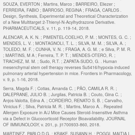
SOUZA, EVERTON ; Martins, Marco ; BARREIRO, Eliezer ;
FERREIRA, FABIO ; BARROSO, REGINA ; FRAGA, CARLOS .
Design, Synthesis, Experimental and Theoretical Characterization
of a New Multitarget 2-Thienyl-N-Acylhydrazone Derivative.
PHARMACEUTICALS, v. 11, p. 119-14, 2018.
ALENCAR, A. K. N. ; PIMENTEL-COELHO, P. M. ; MONTES, G. C. ;
MENDES, L. V. ; MONTAGNOLI, T. L. ; SILVA, M. M. ; SILVA, A. ;
TOLEDO, M. F. ; CUNHA, V. N. ; FRAGA, A. G. M. ; e Silva, P. M. R.
; MARTINS, M A ; Ferreira, T. P. T. ; MENDES-OTERO, R. ;
TRACHEZ, M. M. ; Sudo, R.T. ; ZAPATA-SUDO, G. . Human
mesenchymal stem cell therapy reverses Su5416/hypoxia-induced
pulmonary arterial hypertension in mice. Frontiers in Pharmacology,
v. 9, p. 1-16, 2018.
Serra, Magda F. ; Cotias, Amanda C. ; PÃO, CAMILA R. R. ;
DALEPRANE, JULIO B. ; Jurgilas, Patricia B. ; Couto, Gina C. ;
Anjos-Valotta, Edna A. ; CORDEIRO, RENATO S. B. ; Carvalho,
Vinicius F. ; Silva, Patricia M. R. ; Martins, Marco A. . Repeated
Allergen Exposure in A/J Mice Causes Steroid-Insensitive Asthma
via a Defect in Glucocorticoid Receptor Bioavailability. JOURNAL
OF IMMUNOLOGY, v. 201, p. ji1700933-860, 2018.
MARTINEZ, PABLO D.G. ; KRAKE, SUSANN H. ; POGGI, MAITIA L.