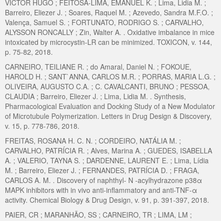
VICTOR HUGO ; FEITOSA-LIMA, EMANUEL K. ; Lima, Lidia M. ;
Barreiro, Eliezer J. ; Soares, Raquel M. ; Azevedo, Sandra M.F.O. ;
Valença, Samuel S. ; FORTUNATO, RODRIGO S. ; CARVALHO,
ALYSSON RONCALLY ; Zin, Walter A. . Oxidative imbalance in mice
intoxicated by microcystin-LR can be minimized. TOXICON, v. 144,
p. 75-82, 2018.
CARNEIRO, TEILIANE R. ; do Amaral, Daniel N. ; FOKOUE,
HAROLD H. ; SANT`ANNA, CARLOS M.R. ; PORRAS, MARIA L.G. ;
OLIVEIRA, AUGUSTO C.A. ; C. CAVALCANTI, BRUNO ; PESSOA,
CLAUDIA ; Barreiro, Eliezer J. ; Lima, Lidia M. . Synthesis,
Pharmacological Evaluation and Docking Study of a New Modulator
of Microtubule Polymerization. Letters in Drug Design & Discovery,
v. 15, p. 778-786, 2018.
FREITAS, ROSANA H. C. N. ; CORDEIRO, NATÁLIA M. ;
CARVALHO, PATRÍCIA R. ; Alves, Marina A. ; GUEDES, ISABELLA
A. ; VALERIO, TAYNA S. ; DARDENNE, LAURENT E. ; Lima, Lídia
M. ; Barreiro, Eliezer J. ; FERNANDES, PATRÍCIA D. ; FRAGA,
CARLOS A. M. . Discovery of naphthyl- N -acylhydrazone p38α
MAPK inhibitors with in vivo anti-inflammatory and anti-TNF-α
activity. Chemical Biology & Drug Design, v. 91, p. 391-397, 2018.
PAIER, CR ; MARANHÃO, SS ; CARNEIRO, TR ; LIMA, LM ;