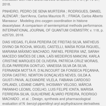
2018.
PINHEIRO, PEDRO DE SENA MURTEIRA ; RODRIGUES, DANIEL
ALENCAR ; Sant'Anna, Carlos Mauricio R. ; FRAGA, Carlos Alberto
Manssour . Modeling zinc-oxygen coordination in histone
deacetylase: A comparison of semiempirical methods performance.
INTERNATIONAL JOURNAL OF QUANTUM CHEMISTRY, v. 118, p.
e25720, 2018.
DIAS VIEGAS, FLÁVIA PEREIRA DE FREITAS SILVA, MATHEUS
DIVINO DA ROCHA, MIGUEL CASTELLI, MAÍSA ROSA RIQUIEL,
MARIANA MÁXIMO MACHADO, RAFAEL PEREIRA VAZ, SARAH
MACEDO SIMÕES DE LIMA, LAÍS MEDEIROS MANCINI, KARLA
CRISTINE MARQUES DE OLIVEIRA, PATRÍCIA CRUZ MORAIS,
ÉLIDA PARREIRA GONTIJO, VANESSA SILVA DA SILVA,
FERNANDA MOTTA R. D'ALINCOURT DA FONSECA PEÇANHA,
DORA CASTRO, NEWTON GONÇALVES NEVES, GILDA A.
GIUSTI-PAIVA, ALEXANDRE VILELA, FABIANA CARDOSO
ORLANDI, LIDIANE CAMPS, IHOSVANY VELOSO, MÁRCIA
PARANHO LEOMIL COELHO, LUIS FELIPE IONTA, MARISA
FERREIRA-SILVA, GUILHERME ÁLVARO PEREIRA, RODRIGO
MACHADO , et al. ; Design, synthesis and pharmacological
evaluation of N -benzyl-piperidinyl-aryl-acylhydrazone derivatives