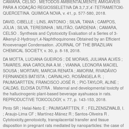
CAMARA, CELSO . MÉTODOS AMBIENTALMENTE AMIGÁVEIS
PARA A IODAÇÃO REGIOSSELETIVA DA 3,7,3’,4’-TETRAMETOXI-
QUERCETINA. QUIMICA NOVA, v. 41, p. 577-580, 2018.
DAVID, CIBELLE ; LINS, ANTONIO ; SILVA, TANIA ; CAMPOS,
JÚLIA ; SILVA, TERESINHA ; MILITÃO, GARDENIA ; CAMARA,
CELSO . Synthesis and Cytotoxicity Evaluation of a Series of 3-
Alkenyl-2-Hydroxy1,4-Naphthoquinones Obtained by an Efficient
Knoevenagel Condensation. JOURNAL OF THE BRAZILIAN
CHEMICAL SOCIETY, v. 30, p. 8-18, 2018.
DA MOTTA, LUCIANA GUEIROS ; DE MORAIS, JULIANA ALVES ;
TAVARES, ANA CAROLINA A.M. ; VIANNA, LEONORA MACIEL
SOUSA ; MORTARI, MARCIA RENATA ; AMORIM, RIVADÁVIO
FERNANDES BATISTA ; CARVALHO, ROSÂNGELA R. ;
PAUMGARTTEN, FRANCISCO JOSÉ R. ; PIC-TAYLOR, ALINE ;
CALDAS, ELOISA DUTRA . Maternal and developmental toxicity of
the hallucinogenic plant-based beverage ayahuasca in rats.
REPRODUCTIVE TOXICOLOGY, v. 77, p. 143-153, 2018.
Pinto SR ; Helal-Neto E ; PAUMGARTTEN, F. ; FELZENSZWALB, I.
; Araujo-Lima CF ; Martínez-Mánez R ; Santos-Oliveira R .
Cytotoxicity,genotoxicity, transplacental transfer and tissue
disposition in pregnant rats mediated by nanoparticles: the case of